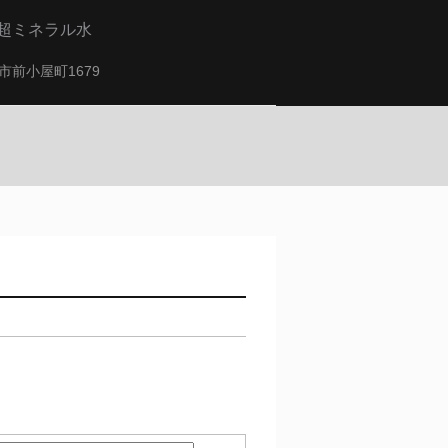
超ミネラル水
田市前小屋町1679