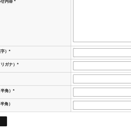
せ内容 *
字）*
リガナ）*
半角）*
（半角）