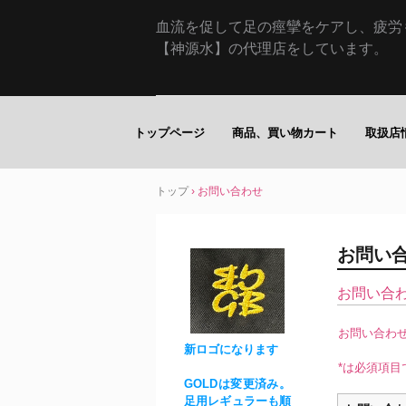
血流を促して足の痙攣をケアし、疲労
【神源水】の代理店をしています。
トップページ
商品、買い物カート
取扱店
トップ
›
お問い合わせ
お問い
お問い合
お問い合わ
新ロゴになります
*は必須項目
GOLDは変更済み。
足用レギュラーも順