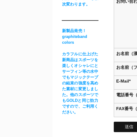
お問い合わ
次変わります。
新製品発売！
graphiteband
colors
お名前（漢
カラフルに仕上げた
新商品はスポーツを
楽しくオシャレにと
お名前（フ
サーフィン等の水中
でもマジックテープ
E-Mail*
の結束の強度を高め
た素材に変更しまし
た。他のスポーツで
電話番号（
もGOLDと同じ効力
ですので、ご利用く
FAX番号
ださい。