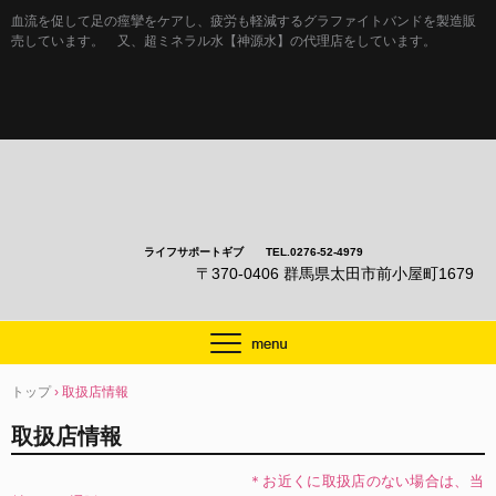
血流を促して足の痙攣をケアし、疲労も軽減するグラファイトバンドを製造販
売しています。 又、超ミネラル水【神源水】の代理店をしています。
ライフサポートギブ TEL.0276-52-4979
〒370-0406 群馬県太田市前小屋町1679
トップ
›
取扱店情報
取扱店情報
＊お近くに取扱店のない場合は、当